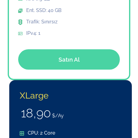
Ent. SSD: 40 GB
Trafik: Sınırsız
IPv4: 1
Satın Al
XLarge
18,90
$/Ay
CPU: 2 Core