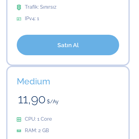
Trafik: Sınırsız
IPv4: 1
Satın Al
Medium
11,90
$/Ay
CPU: 1 Core
RAM: 2 GB