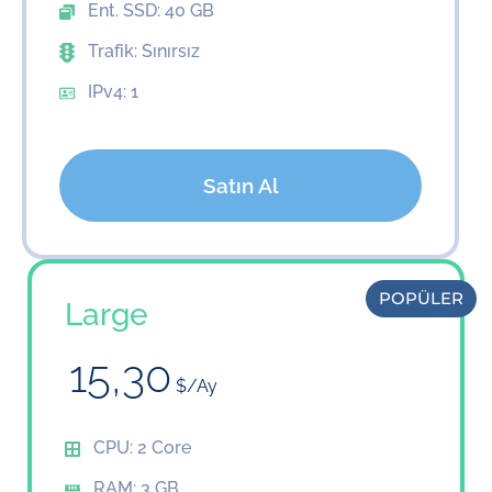
Ent. SSD: 40 GB
Trafik: Sınırsız
IPv4: 1
Satın Al
POPÜLER
Large
15,30
$/Ay
CPU: 2 Core
RAM: 3 GB