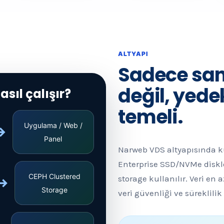
ALTYAPI
Sadece san
değil, yede
sıl çalışır?
temeli.
Uygulama / Web /
→
Panel
Narweb VDS altyapısında 
Enterprise SSD/NVMe diskl
CEPH Clustered
storage kullanılır. Veri en a
↔
Storage
veri güvenliği ve süreklilik