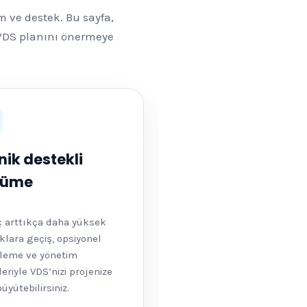
im ve destek. Bu sayfa,
 VDS planını önermeye
nik destekli
yüme
ç arttıkça daha yüksek
lara geçiş, opsiyonel
leme ve yönetim
eriyle VDS’nizi projenize
üyütebilirsiniz.