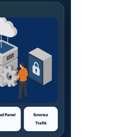
ud Panel
Sınırsız
Trafik