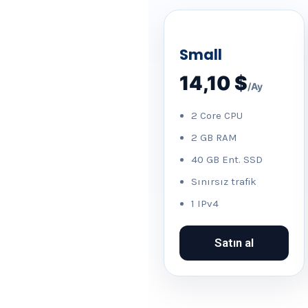
Small
14,10 $
/Ay
2 Core CPU
2 GB RAM
40 GB Ent. SSD
Sınırsız trafik
1 IPv4
Satın al