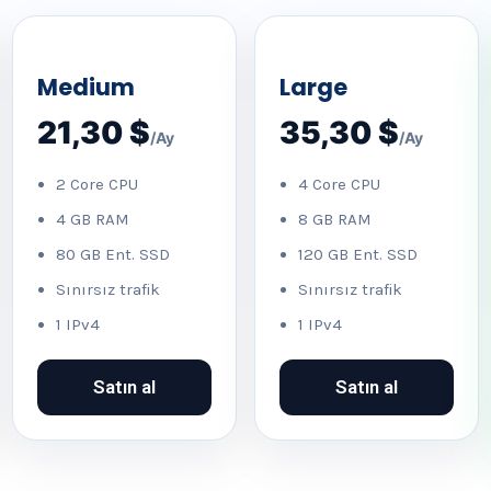
Medium
Large
21,30 $
35,30 $
/Ay
/Ay
2 Core CPU
4 Core CPU
4 GB RAM
8 GB RAM
80 GB Ent. SSD
120 GB Ent. SSD
Sınırsız trafik
Sınırsız trafik
1 IPv4
1 IPv4
Satın al
Satın al