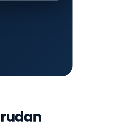
ğrudan