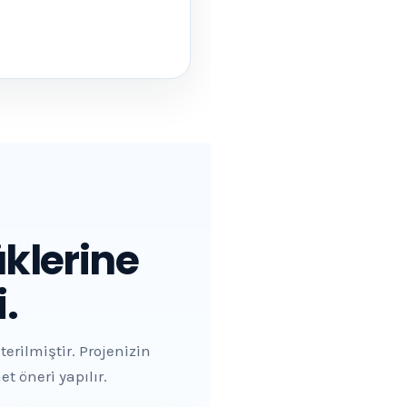
klerine
.
rilmiştir. Projenizin
 öneri yapılır.