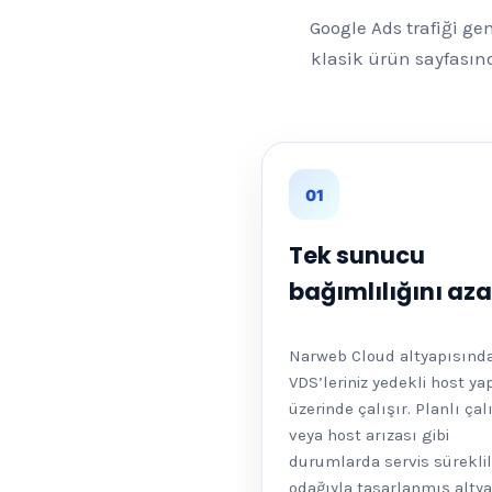
Google Ads trafiği gen
klasik ürün sayfasın
01
Tek sunucu
bağımlılığını aza
Narweb Cloud altyapısınd
VDS’leriniz yedekli host ya
üzerinde çalışır. Planlı ça
veya host arızası gibi
durumlarda servis süreklil
odağıyla tasarlanmış alty