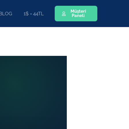
Müşteri
BLOG
1$ = 44TL
Paneli