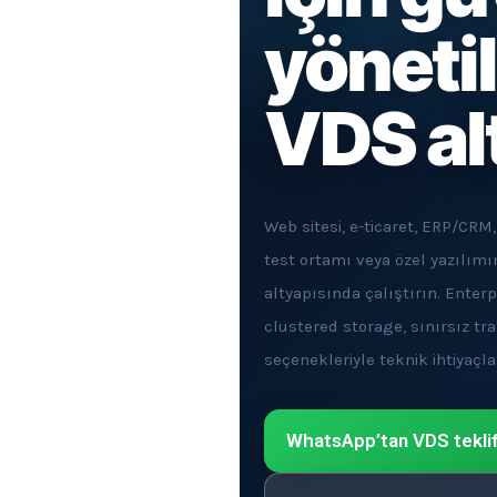
yönetil
VDS al
Web sitesi, e-ticaret, ERP/CR
test ortamı veya özel yazılımı
altyapısında çalıştırın. Ente
clustered storage, sınırsız tr
seçenekleriyle teknik ihtiyaç
WhatsApp’tan VDS teklifi