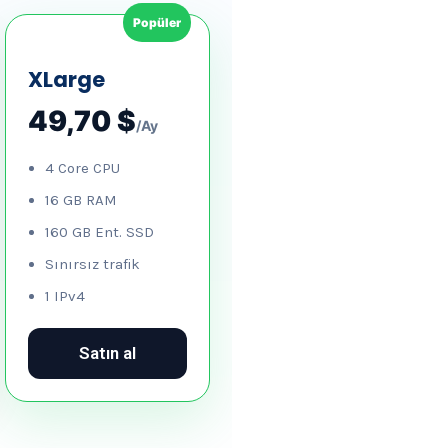
Popüler
XLarge
49,70 $
/Ay
4 Core CPU
16 GB RAM
160 GB Ent. SSD
Sınırsız trafik
1 IPv4
Satın al