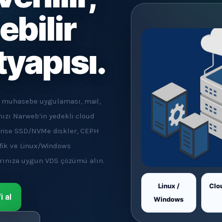
ebilir
tyapısı.
M, muhasebe uygulaması, mail,
nızı Narweb’in yedekli cloud
rprise SSD/NVMe diskler, CEPH
afik ve Linux/Windows
larınıza uygun VDS çözümü alın.
Linux /
Clo
 al
Windows