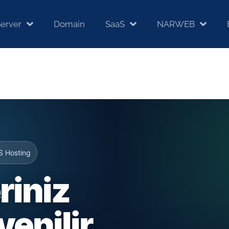
erver
Domain
SaaS
NARWEB
S Hosting
riniz
venilir,