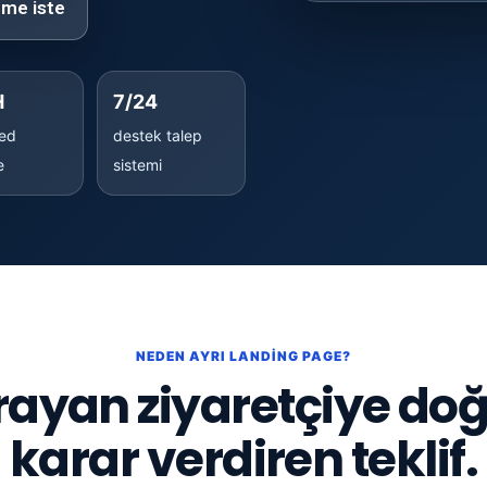
şme iste
H
7/24
red
destek talep
e
sistemi
NEDEN AYRI LANDING PAGE?
rayan ziyaretçiye do
karar verdiren teklif.