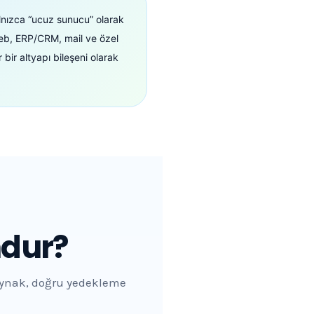
lnızca “ucuz sunucu” olarak
web, ERP/CRM, mail ve özel
r bir altyapı bileşeni olarak
ndur?
aynak, doğru yedekleme