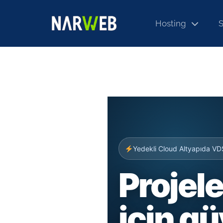
Hosting
S
Yedekli Cloud Altyapıda VD
Projele
için gü