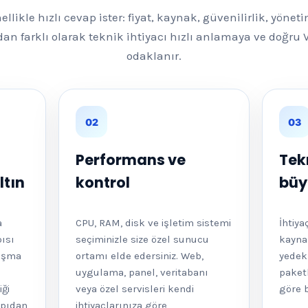
ellikle hızlı cevap ister: fiyat, kaynak, güvenilirlik, yönet
dan farklı olarak teknik ihtiyacı hızlı anlamaya ve doğru
odaklanır.
02
03
Performans ve
Tek
ltın
kontrol
bü
a
CPU, RAM, disk ve işletim sistemi
İhtiya
pısı
seçiminizle size özel sunucu
kaynak
lışma
ortamı elde edersiniz. Web,
yedek
uygulama, panel, veritabanı
paketl
iği
veya özel servisleri kendi
göre b
apıdan
ihtiyaçlarınıza göre