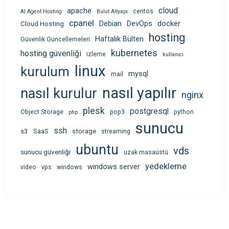
cloud
apache
centos
AI Agent Hosting
Bulut Altyapı
cpanel
Debian
DevOps
docker
Cloud Hosting
hosting
Haftalık Bülten
Güvenlik Güncellemeleri
kubernetes
hosting güvenliği
izleme
kullanıcı
linux
kurulum
mysql
mail
nasıl yapılır
nasıl kurulur
nginx
plesk
postgresql
Object Storage
pop3
python
php
sunucu
ssh
s3
SaaS
storage
streaming
ubuntu
vds
sunucu güvenliği
uzak masaüstü
yedekleme
windows server
video
vps
windows