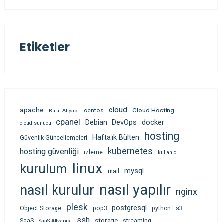
Etiketler
cloud
apache
Cloud Hosting
centos
Bulut Altyapı
cpanel
Debian
DevOps
docker
cloud sunucu
hosting
Haftalık Bülten
Güvenlik Güncellemeleri
kubernetes
hosting güvenliği
izleme
kullanıcı
linux
kurulum
mysql
mail
nasıl yapılır
nasıl kurulur
nginx
plesk
postgresql
s3
Object Storage
pop3
python
ssh
storage
SaaS
streaming
SaaS Altyapısı