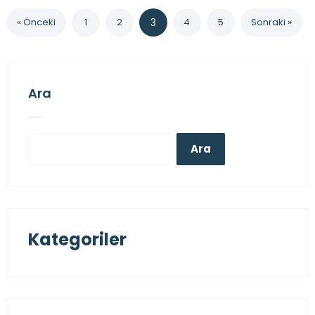
« Önceki
1
2
3
4
5
Sonraki »
Ara
Ara
Kategoriler