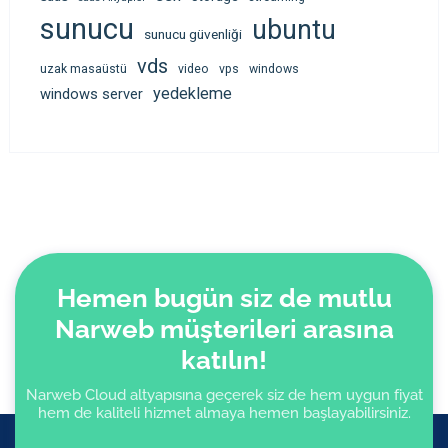
sunucu
ubuntu
sunucu güvenliği
vds
uzak masaüstü
video
vps
windows
yedekleme
windows server
Hemen bugün siz de mutlu
Narweb müşterileri arasına
katılın!
Narweb Cloud altyapısına geçerek siz de hem uygun fiyat
hem de kaliteli hizmet almaya hemen başlayabilirsiniz.