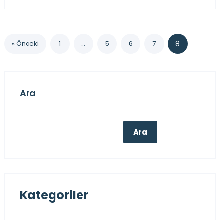
« Önceki
1
…
5
6
7
8
Ara
Ara
Kategoriler