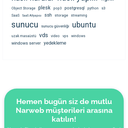
plesk
postgresql
s3
Object Storage
pop3
python
ssh
storage
SaaS
streaming
SaaS Altyapısı
sunucu
ubuntu
sunucu güvenliği
vds
uzak masaüstü
video
vps
windows
yedekleme
windows server
Hemen bugün siz de mutlu
Narweb müşterileri arasına
katılın!