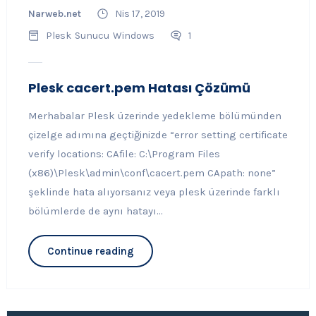
Narweb.net
Nis 17, 2019
Plesk
Sunucu
Windows
1
Plesk cacert.pem Hatası Çözümü
Merhabalar Plesk üzerinde yedekleme bölümünden
çizelge adımına geçtiğinizde “error setting certificate
verify locations: CAfile: C:\Program Files
(x86)\Plesk\admin\conf\cacert.pem CApath: none”
şeklinde hata alıyorsanız veya plesk üzerinde farklı
bölümlerde de aynı hatayı...
Continue reading