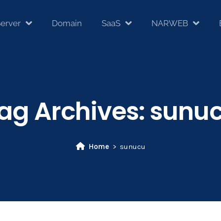
erver
Domain
SaaS
NARWEB
ag Archives:
sunu
Home
sunucu