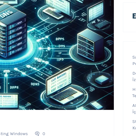
S
P
D
İ
H
T
A
İ
S
K
ting
Windows
0