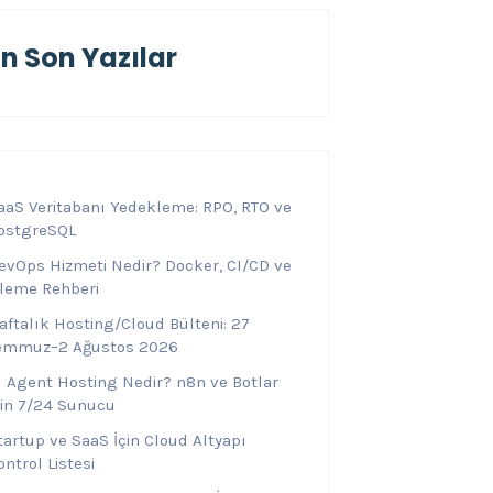
En Son Yazılar
aaS Veritabanı Yedekleme: RPO, RTO ve
ostgreSQL
evOps Hizmeti Nedir? Docker, CI/CD ve
zleme Rehberi
aftalık Hosting/Cloud Bülteni: 27
emmuz–2 Ağustos 2026
I Agent Hosting Nedir? n8n ve Botlar
çin 7/24 Sunucu
tartup ve SaaS İçin Cloud Altyapı
ontrol Listesi