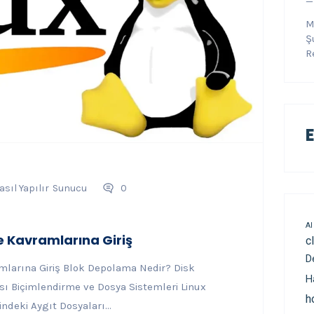
—
M
Ş
R
E
asıl Yapılır
Sunucu
0
AI
e Kavramlarına Giriş
c
D
amlarına Giriş Blok Depolama Nedir? Disk
H
sı Biçimlendirme ve Dosya Sistemleri Linux
h
ndeki Aygıt Dosyaları...