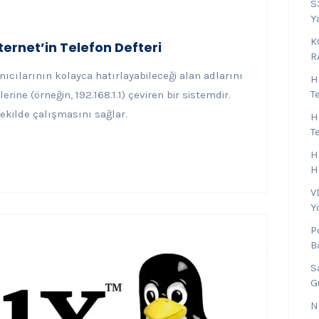
S
Y
K
rnet’in Telefon Defteri
R
cılarının kolayca hatırlayabileceği alan adlarını
H
T
ine (örneğin, 192.168.1.1) çeviren bir sistemdir.
şekilde çalışmasını sağlar.
H
T
H
H
V
Y
P
B
S
G
N