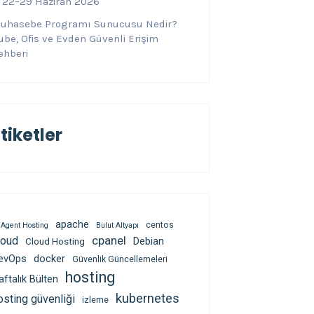
 22–29 Haziran 2026
uhasebe Programı Sunucusu Nedir?
ube, Ofis ve Evden Güvenli Erişim
ehberi
tiketler
apache
centos
 Agent Hosting
Bulut Altyapı
cpanel
loud
Debian
Cloud Hosting
evOps
docker
Güvenlik Güncellemeleri
hosting
aftalık Bülten
kubernetes
osting güvenliği
izleme