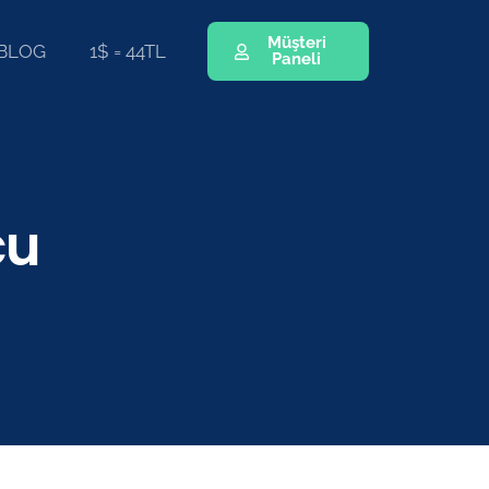
Müşteri
BLOG
1$ = 44TL
Paneli
cu