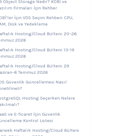
3 Object Storage Nedir? KOBİ ve
azılım Firmaları İçin Rehber
OBİ’ler İçin VDS Seçim Rehberi: CPU,
AM, Disk ve Yedekleme
aftalık Hosting/Cloud Bülteni: 20–26
emmuz 2026
aftalık Hosting/Cloud Bülteni: 13–19
emmuz 2026
aftalık Hosting/Cloud Bülteni: 29
aziran–6 Temmuz 2026
DS Güvenlik Güncellemesi Nasıl
önetilmeli?
ostgreSQL Hosting Seçerken Nelere
akılmalı?
aaS ve E-Ticaret İçin Güvenlik
üncelleme Kontrol Listesi
arweb Haftalık Hosting/Cloud Bülteni