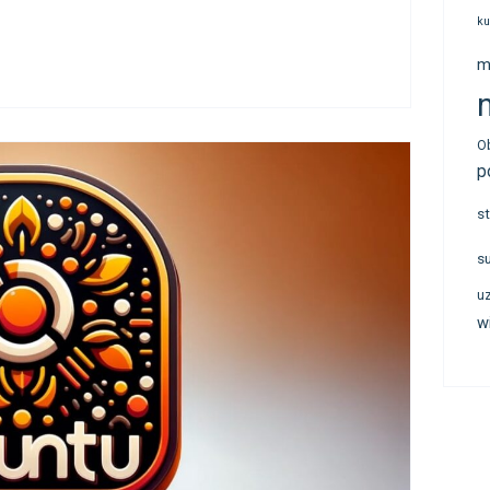
ku
m
n
O
p
s
s
u
w