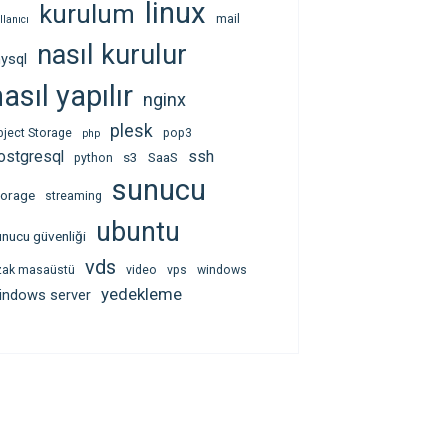
linux
kurulum
mail
llanıcı
nasıl kurulur
ysql
asıl yapılır
nginx
plesk
bject Storage
pop3
php
ssh
ostgresql
s3
SaaS
python
sunucu
torage
streaming
ubuntu
unucu güvenliği
vds
zak masaüstü
video
vps
windows
yedekleme
indows server