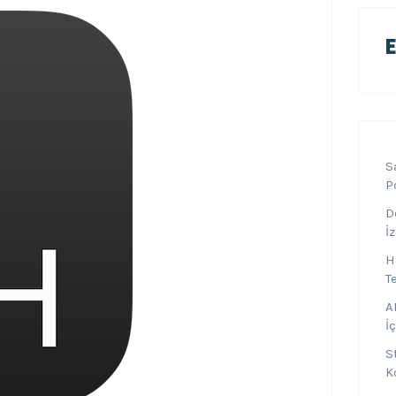
S
P
D
İ
H
T
A
İ
S
K