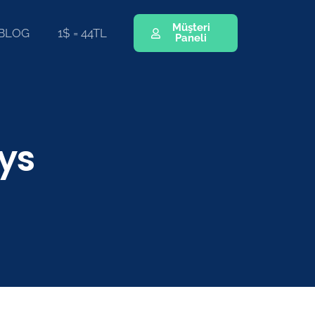
Müşteri
BLOG
1$ = 44TL
Paneli
ys