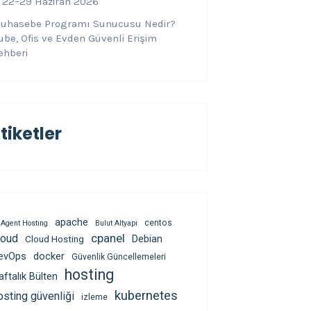
 22–29 Haziran 2026
uhasebe Programı Sunucusu Nedir?
ube, Ofis ve Evden Güvenli Erişim
ehberi
tiketler
apache
centos
 Agent Hosting
Bulut Altyapı
cpanel
loud
Debian
Cloud Hosting
evOps
docker
Güvenlik Güncellemeleri
hosting
aftalık Bülten
kubernetes
osting güvenliği
izleme