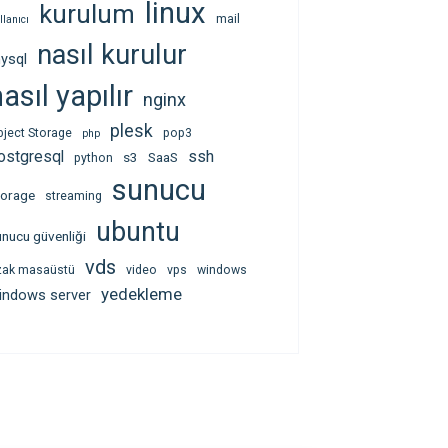
linux
kurulum
mail
llanıcı
nasıl kurulur
ysql
asıl yapılır
nginx
plesk
bject Storage
pop3
php
ssh
ostgresql
s3
SaaS
python
sunucu
torage
streaming
ubuntu
unucu güvenliği
vds
zak masaüstü
video
vps
windows
yedekleme
indows server