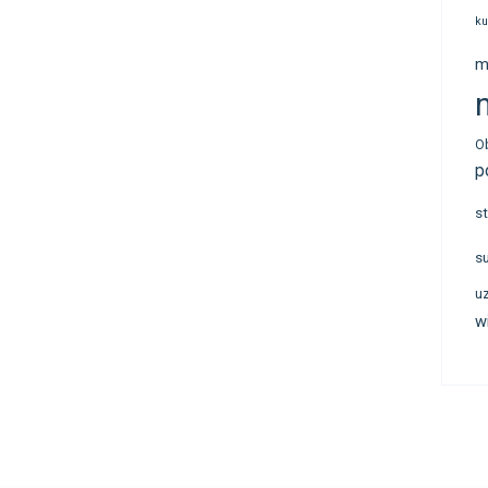
ku
m
n
O
p
s
s
u
w