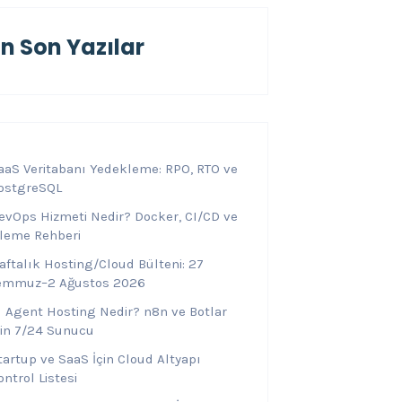
En Son Yazılar
aaS Veritabanı Yedekleme: RPO, RTO ve
ostgreSQL
evOps Hizmeti Nedir? Docker, CI/CD ve
zleme Rehberi
aftalık Hosting/Cloud Bülteni: 27
emmuz–2 Ağustos 2026
I Agent Hosting Nedir? n8n ve Botlar
çin 7/24 Sunucu
tartup ve SaaS İçin Cloud Altyapı
ontrol Listesi