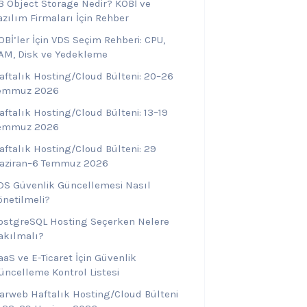
3 Object Storage Nedir? KOBİ ve
azılım Firmaları İçin Rehber
OBİ’ler İçin VDS Seçim Rehberi: CPU,
AM, Disk ve Yedekleme
aftalık Hosting/Cloud Bülteni: 20–26
emmuz 2026
aftalık Hosting/Cloud Bülteni: 13–19
emmuz 2026
aftalık Hosting/Cloud Bülteni: 29
aziran–6 Temmuz 2026
DS Güvenlik Güncellemesi Nasıl
önetilmeli?
ostgreSQL Hosting Seçerken Nelere
akılmalı?
aaS ve E-Ticaret İçin Güvenlik
üncelleme Kontrol Listesi
arweb Haftalık Hosting/Cloud Bülteni