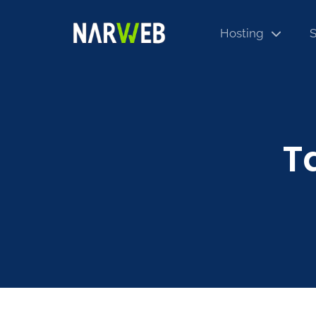
Hosting
S
T