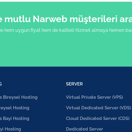
mutlu Narweb müşterileri aras
e hem uygun fiyat hem de kaliteli hizmet almaya hemen başl
G
SERVER
 Bireysel Hosting
Virtual Private Server (VPS)
reysel Hosting
Virtual Dedicated Server (VDS)
 Bayi Hosting
Cloud Dedicated Server (CDS)
yi Hosting
Dedicated Server