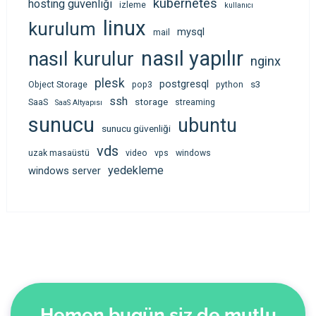
kubernetes
hosting güvenliği
izleme
kullanıcı
linux
kurulum
mysql
mail
nasıl yapılır
nasıl kurulur
nginx
plesk
postgresql
s3
Object Storage
pop3
python
ssh
storage
SaaS
streaming
SaaS Altyapısı
sunucu
ubuntu
sunucu güvenliği
vds
uzak masaüstü
video
vps
windows
yedekleme
windows server
Hemen bugün siz de mutlu