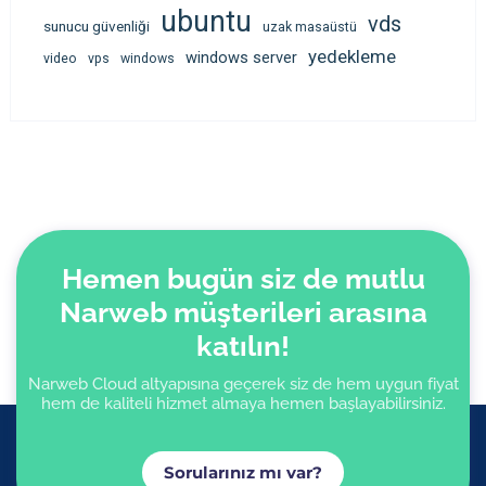
ubuntu
vds
sunucu güvenliği
uzak masaüstü
yedekleme
windows server
video
vps
windows
Hemen bugün siz de mutlu
Narweb müşterileri arasına
katılın!
Narweb Cloud altyapısına geçerek siz de hem uygun fiyat
hem de kaliteli hizmet almaya hemen başlayabilirsiniz.
Sorularınız mı var?