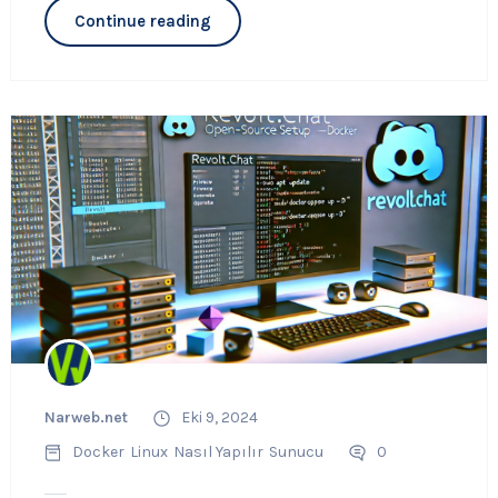
Continue reading
Narweb.net
Eki 9, 2024
Docker
Linux
Nasıl Yapılır
Sunucu
0