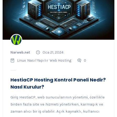
Narweb.net
Oca 21, 2024
Linux
Nasıl Yapılır
Web Hosting
0
HestiaCP Hosting Kontrol Paneli Nedir?
Nasıl Kurulur?
Giriş HestiaCP, web sunucularının yönetimi, özellikle
birden fazla site ve hizmeti yönetirken, karmaşık ve
zaman alıcı bir iş olabilir. Açık kaynaklı, kullanıcı