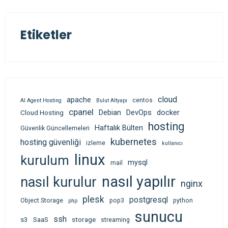
Etiketler
cloud
apache
centos
AI Agent Hosting
Bulut Altyapı
cpanel
Debian
DevOps
docker
Cloud Hosting
hosting
Haftalık Bülten
Güvenlik Güncellemeleri
kubernetes
hosting güvenliği
izleme
kullanıcı
linux
kurulum
mysql
mail
nasıl yapılır
nasıl kurulur
nginx
plesk
postgresql
Object Storage
pop3
python
php
sunucu
ssh
s3
SaaS
storage
streaming