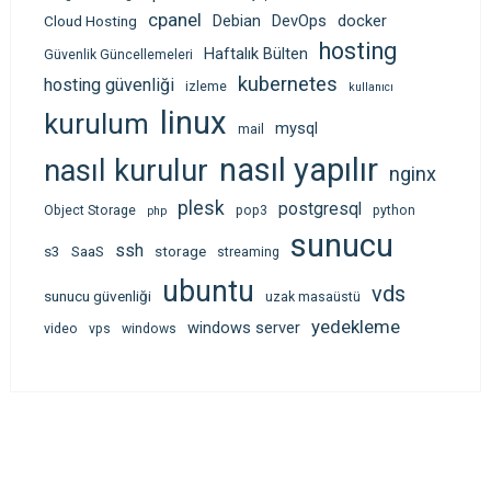
cpanel
Debian
DevOps
docker
Cloud Hosting
hosting
Haftalık Bülten
Güvenlik Güncellemeleri
kubernetes
hosting güvenliği
izleme
kullanıcı
linux
kurulum
mysql
mail
nasıl yapılır
nasıl kurulur
nginx
plesk
postgresql
Object Storage
pop3
python
php
sunucu
ssh
s3
SaaS
storage
streaming
ubuntu
vds
sunucu güvenliği
uzak masaüstü
yedekleme
windows server
video
vps
windows