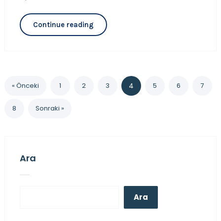
Continue reading
« Önceki
1
2
3
4
5
6
7
8
Sonraki »
Ara
Ara