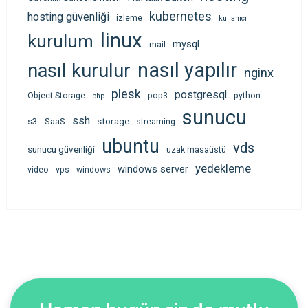
kubernetes
hosting güvenliği
izleme
kullanıcı
linux
kurulum
mysql
mail
nasıl yapılır
nasıl kurulur
nginx
plesk
postgresql
Object Storage
pop3
python
php
sunucu
ssh
s3
SaaS
storage
streaming
ubuntu
vds
sunucu güvenliği
uzak masaüstü
yedekleme
windows server
video
vps
windows