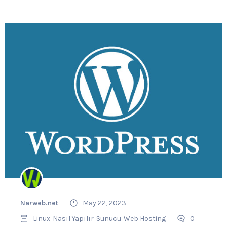
Narweb.net
May 22, 2023
Linux
Nasıl Yapılır
Sunucu
Web Hosting
0