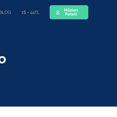
Müşteri
BLOG
1$ = 44TL
Paneli
o