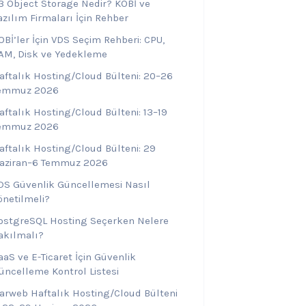
3 Object Storage Nedir? KOBİ ve
azılım Firmaları İçin Rehber
OBİ’ler İçin VDS Seçim Rehberi: CPU,
AM, Disk ve Yedekleme
aftalık Hosting/Cloud Bülteni: 20–26
emmuz 2026
aftalık Hosting/Cloud Bülteni: 13–19
emmuz 2026
aftalık Hosting/Cloud Bülteni: 29
aziran–6 Temmuz 2026
DS Güvenlik Güncellemesi Nasıl
önetilmeli?
ostgreSQL Hosting Seçerken Nelere
akılmalı?
aaS ve E-Ticaret İçin Güvenlik
üncelleme Kontrol Listesi
arweb Haftalık Hosting/Cloud Bülteni