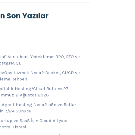
En Son Yazılar
aaS Veritabanı Yedekleme: RPO, RTO ve
ostgreSQL
evOps Hizmeti Nedir? Docker, CI/CD ve
zleme Rehberi
aftalık Hosting/Cloud Bülteni: 27
emmuz–2 Ağustos 2026
I Agent Hosting Nedir? n8n ve Botlar
çin 7/24 Sunucu
tartup ve SaaS İçin Cloud Altyapı
ontrol Listesi