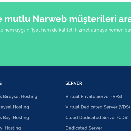
mutlu Narweb müşterileri aras
e hem uygun fiyat hem de kaliteli hizmet almaya hemen başl
G
SERVER
 Bireysel Hosting
Virtual Private Server (VPS)
reysel Hosting
Virtual Dedicated Server (VDS)
 Bayi Hosting
Cloud Dedicated Server (CDS)
yi Hosting
Dedicated Server