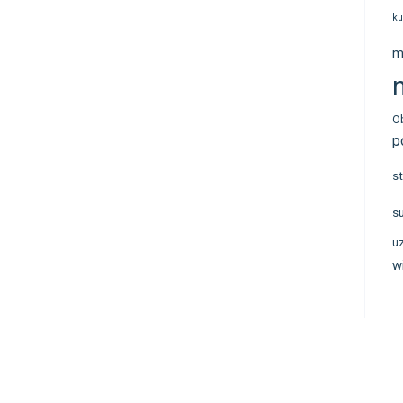
ku
m
n
O
p
s
s
u
w