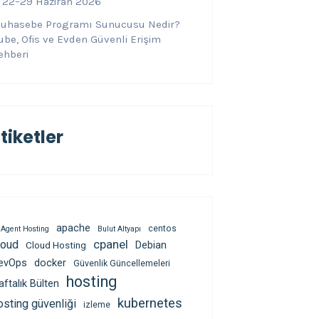
 22–29 Haziran 2026
uhasebe Programı Sunucusu Nedir?
ube, Ofis ve Evden Güvenli Erişim
ehberi
tiketler
apache
centos
 Agent Hosting
Bulut Altyapı
cpanel
loud
Debian
Cloud Hosting
evOps
docker
Güvenlik Güncellemeleri
hosting
aftalık Bülten
kubernetes
osting güvenliği
izleme