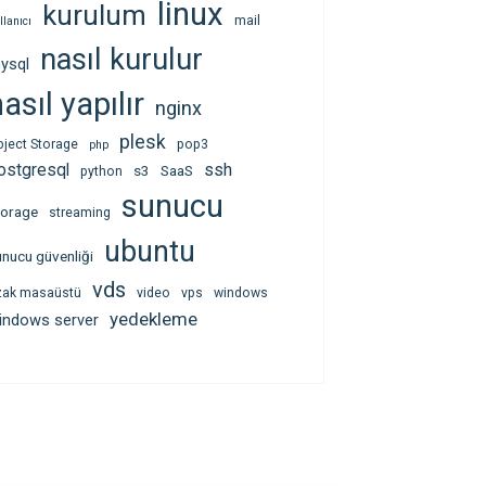
linux
kurulum
mail
llanıcı
nasıl kurulur
ysql
asıl yapılır
nginx
plesk
bject Storage
pop3
php
ssh
ostgresql
s3
SaaS
python
sunucu
torage
streaming
ubuntu
unucu güvenliği
vds
zak masaüstü
video
vps
windows
yedekleme
indows server