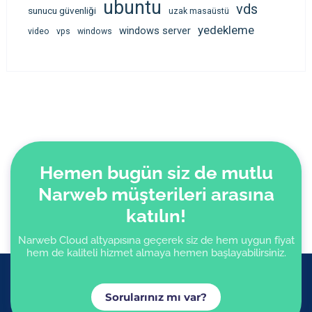
ubuntu
vds
sunucu güvenliği
uzak masaüstü
yedekleme
windows server
video
vps
windows
Hemen bugün siz de mutlu
Narweb müşterileri arasına
katılın!
Narweb Cloud altyapısına geçerek siz de hem uygun fiyat
hem de kaliteli hizmet almaya hemen başlayabilirsiniz.
Sorularınız mı var?