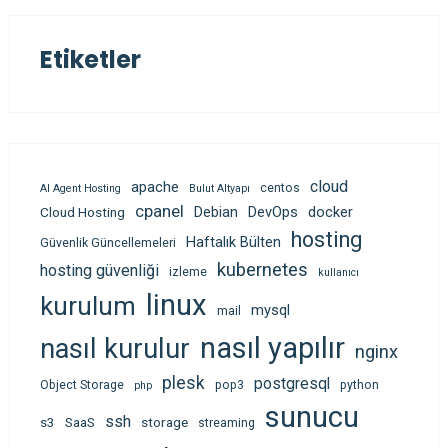
Etiketler
cloud
apache
centos
AI Agent Hosting
Bulut Altyapı
cpanel
Debian
DevOps
docker
Cloud Hosting
hosting
Haftalık Bülten
Güvenlik Güncellemeleri
kubernetes
hosting güvenliği
izleme
kullanıcı
linux
kurulum
mysql
mail
nasıl yapılır
nasıl kurulur
nginx
plesk
postgresql
Object Storage
pop3
python
php
sunucu
ssh
s3
SaaS
storage
streaming