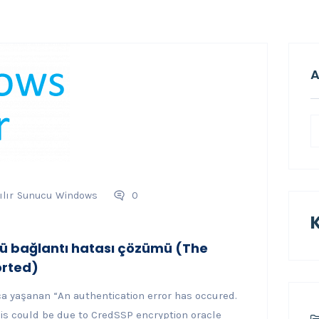
A
ılır
Sunucu
Windows
0
 bağlantı hatası çözümü (The
orted)
 yaşanan “An authentication error has occured.
his could be due to CredSSP encryption oracle