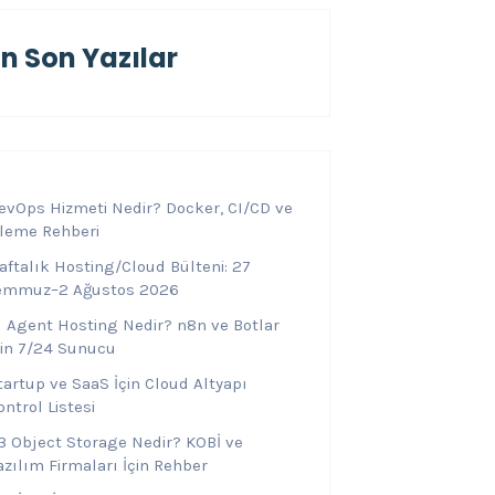
En Son Yazılar
evOps Hizmeti Nedir? Docker, CI/CD ve
zleme Rehberi
aftalık Hosting/Cloud Bülteni: 27
emmuz–2 Ağustos 2026
I Agent Hosting Nedir? n8n ve Botlar
çin 7/24 Sunucu
tartup ve SaaS İçin Cloud Altyapı
ontrol Listesi
3 Object Storage Nedir? KOBİ ve
azılım Firmaları İçin Rehber