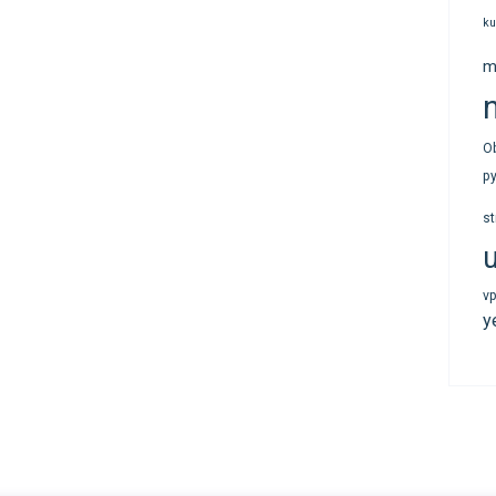
ku
m
n
O
p
s
v
y