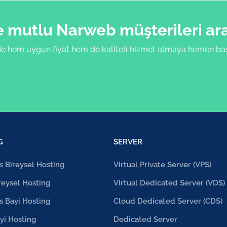
mutlu Narweb müşterileri aras
e hem uygun fiyat hem de kaliteli hizmet almaya hemen başl
G
SERVER
 Bireysel Hosting
Virtual Private Server (VPS)
reysel Hosting
Virtual Dedicated Server (VDS)
 Bayi Hosting
Cloud Dedicated Server (CDS)
yi Hosting
Dedicated Server