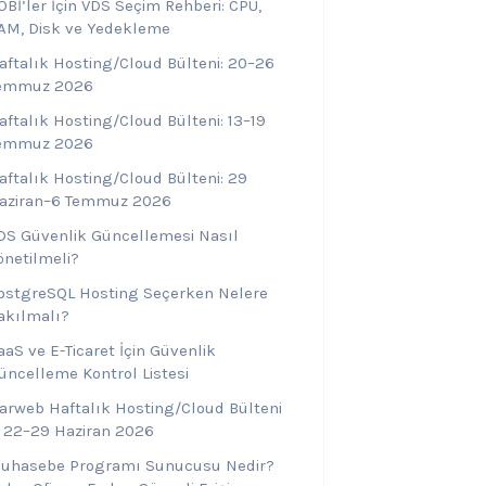
OBİ’ler İçin VDS Seçim Rehberi: CPU,
AM, Disk ve Yedekleme
aftalık Hosting/Cloud Bülteni: 20–26
emmuz 2026
aftalık Hosting/Cloud Bülteni: 13–19
emmuz 2026
aftalık Hosting/Cloud Bülteni: 29
aziran–6 Temmuz 2026
DS Güvenlik Güncellemesi Nasıl
önetilmeli?
ostgreSQL Hosting Seçerken Nelere
akılmalı?
aaS ve E-Ticaret İçin Güvenlik
üncelleme Kontrol Listesi
arweb Haftalık Hosting/Cloud Bülteni
 22–29 Haziran 2026
uhasebe Programı Sunucusu Nedir?