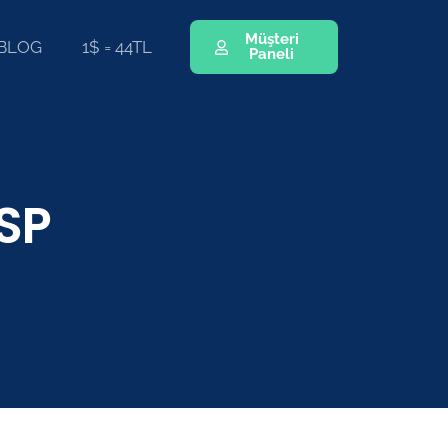
Müşteri
BLOG
1$ = 44TL
Paneli
SP