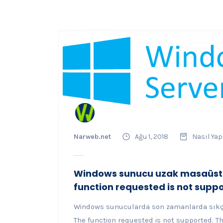
Narweb.net
Ağu 1, 2018
Nasıl Yap
Windows sunucu uzak masaüstü
function requested is not supp
Windows sunucularda son zamanlarda sıkça
The function requested is not supported. T