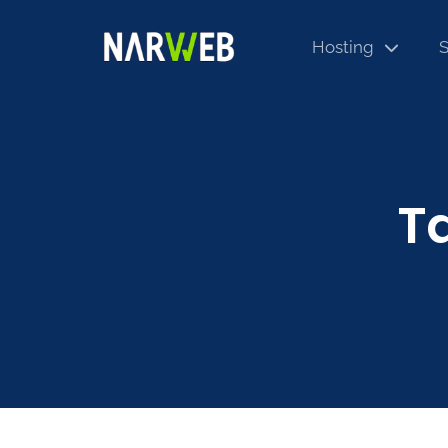
Hosting
S
T