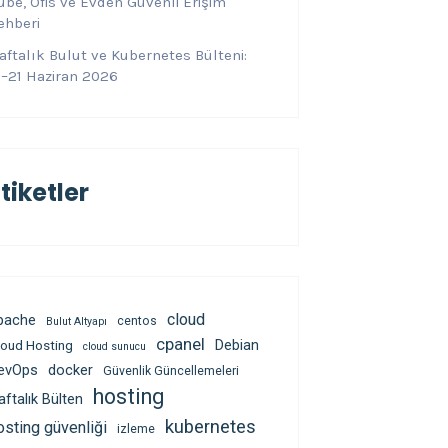
ube, Ofis ve Evden Güvenli Erişim
ehberi
aftalık Bulut ve Kubernetes Bülteni:
5–21 Haziran 2026
tiketler
cloud
pache
centos
Bulut Altyapı
cpanel
Debian
loud Hosting
cloud sunucu
evOps
docker
Güvenlik Güncellemeleri
hosting
aftalık Bülten
kubernetes
osting güvenliği
izleme