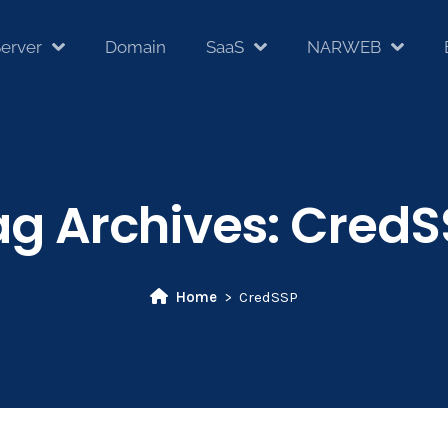
erver
Domain
SaaS
NARWEB
ag Archives:
CredS
Home
CredSSP