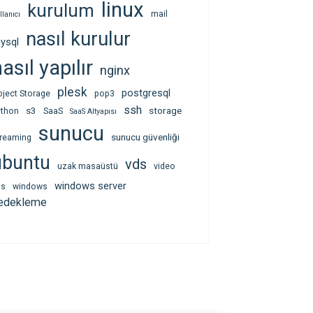
linux
kurulum
mail
llanıcı
nasıl kurulur
ysql
asıl yapılır
nginx
plesk
postgresql
bject Storage
pop3
ssh
s3
storage
ython
SaaS
SaaS Altyapısı
sunucu
sunucu güvenliği
treaming
ubuntu
vds
uzak masaüstü
video
windows server
ps
windows
edekleme