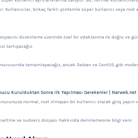
ır. Kullanıcılar, birkaç farklı yöntemle süper kullanıcı veya root 
syasını düzenleme üzerinde özel bir odaklanma ile doğru ve güve
ızı tartışacağız.
nucusunda tamamlayacağız, ancak Debian ve CentOS gibi modern
ucu Kurulduktan Sonra Ilk Yapılması Gerekenler | Narweb.net
nucunuza normal, root olmayan bir kullanıcı olarak giriş yapın v
ükseltme ve sudoers dosyası hakkında derinlemesine bilgi verir.