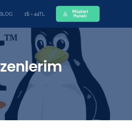
Müşteri
BLOG
1$ = 44TL
Paneli
üzenlerim