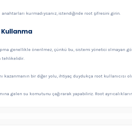
 anahtarları kurmadıysanız, istendiğinde root şifresini girin.
u Kullanma
apma genellikle önerilmez, çünkü bu, sistemi yönetici olmayan gö
tehlikelidir.
nı kazanmanın bir diğer yolu, ihtiyaç duydukça root kullanıcısı o
mına gelen su komutunu çağırarak yapabiliriz. Root ayrıcalıkları