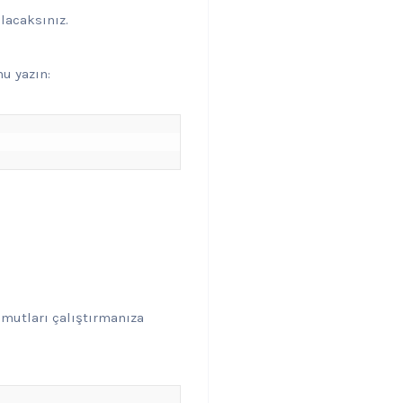
ılacaksınız.
u yazın:
omutları çalıştırmanıza