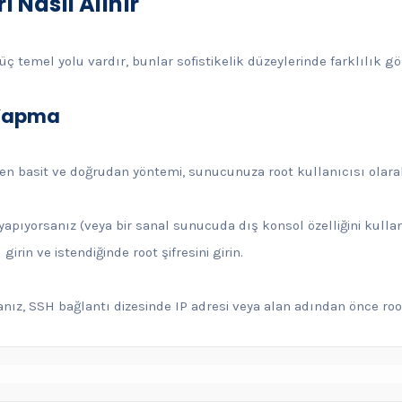
ı Nasıl Alınır
ç temel yolu vardır, bunlar sofistikelik düzeylerinde farklılık gös
 Yapma
 en basit ve doğrudan yöntemi, sunucunuza root kullanıcısı olara
 yapıyorsanız (veya bir sanal sunucuda dış konsol özelliğini kullan
girin ve istendiğinde root şifresini girin.
nız, SSH bağlantı dizesinde IP adresi veya alan adından önce root 