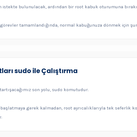
çin istekte bulunulacak, ardından bir root kabuk oturumuna bırak
en görevler tamamlandığında, normal kabuğunuza dönmek için şun
arı sudo ile Çalıştırma
 tartışacağımız son yolu, sudo komutudur.
başlatmaya gerek kalmadan, root ayrıcalıklarıyla tek seferlik k
r: