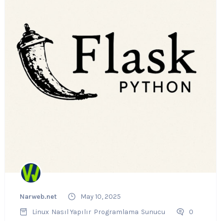
Narweb.net
May 10, 2025
Linux
Nasıl Yapılır
Programlama
Sunucu
0