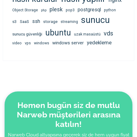
plesk
postgresql
Object Storage
pop3
python
php
sunucu
ssh
s3
SaaS
storage
streaming
ubuntu
vds
sunucu güvenliği
uzak masaüstü
yedekleme
windows server
video
vps
windows
Hemen bugün siz de mutlu
Narweb müşterileri arasına
katılın!
Narweb Cloud altyapısına geçerek siz de hem uygun fiyat