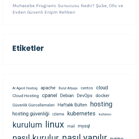
Muhasebe Programı Sunucusu Nedir? Şube, Ofis ve
Evden Güvenli Erişim Rehberi
Etiketler
cloud
apache
centos
AI Agent Hosting
Bulut Altyapı
cpanel
Debian
DevOps
docker
Cloud Hosting
hosting
Haftalık Bülten
Güvenlik Güncellemeleri
kubernetes
hosting güvenliği
izleme
kullanıcı
linux
kurulum
mysql
mail
nasıl yapılır
nasıl kurulur
nginx