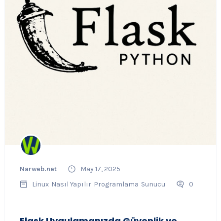
Narweb.net
May 17, 2025
Linux
Nasıl Yapılır
Programlama
Sunucu
0
Flask Uygulamanızda Güvenlik ve