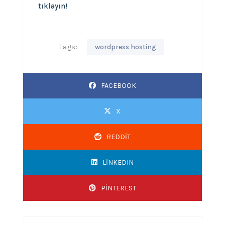
tıklayın!
Tags:
wordpress hosting
FACEBOOK
X
REDDIT
LINKEDIN
PINTEREST