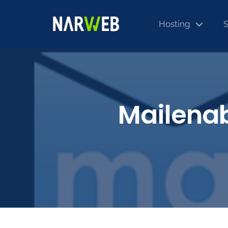
Hosting
S
Mailenab