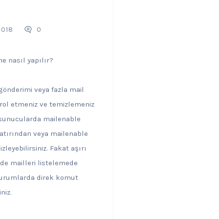
2018
0
e nasıl yapılır?
önderimi veya fazla mail
rol etmeniz ve temizlemeniz
 sunucularda mailenable
atırından veya mailenable
leyebilirsiniz. Fakat aşırı
de mailleri listelemede
 durumlarda direk komut
niz.