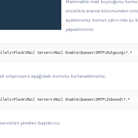
Mailenable mail kuyruğunu komut
öncelikle arama bölümünden cmd
açabilirsiniz, komut satırında şu
yapabilirsiniz;
allels\Plesk\Mail Servers\Mail Enable\Queues\SMTP\Outgoing\*.*
k istiyorsanız aşağıdaki komutu kullanabilirsiniz;
allels\Plesk\Mail Servers\Mail Enable\Queues\SMTP\Inbound\*.*
servisleri yeniden başlatınız.