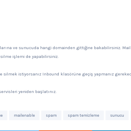
larına ve sunucuda hangi domainden gittiğine bakabilirsiniz. Maille
silme işlemi de yapabilirsiniz.
e silmek istiyorsanız Inbound klasörüne geçiş yapmanız gerekec
ervisleri yeniden başlatınız.
ue
mailenable
spam
spam temizleme
sunucu