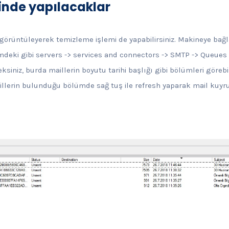
inde yapılacaklar
 görüntüleyerek temizleme işlemi de yapabilirsiniz. Makineye bağ
imdeki gibi servers -> services and connectors -> SMTP -> Queue
ksiniz, burda maillerin boyutu tarihi başlığı gibi bölümleri görebili
maillerin bulunduğu bölümde sağ tuş ile refresh yaparak mail k