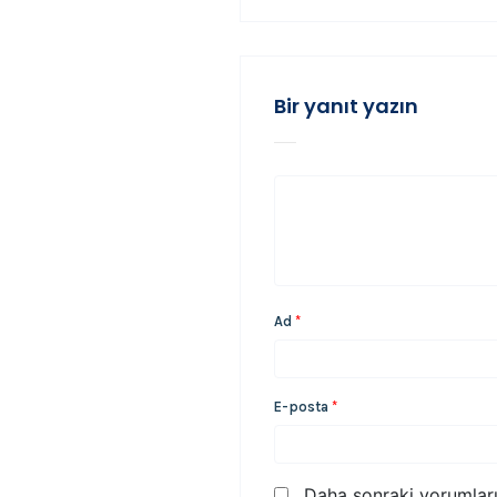
Bir yanıt yazın
Ad
*
E-posta
*
Daha sonraki yorumları