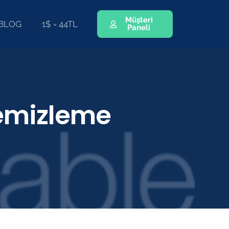
Müşteri
BLOG
1$ = 44TL
Paneli
temizleme