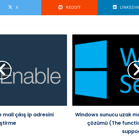
X
REDDIT
LINKEDIN
mail çıkış ip adresini
Windows sunucu uzak ma
ştirme
çözümü (The functio
suppo