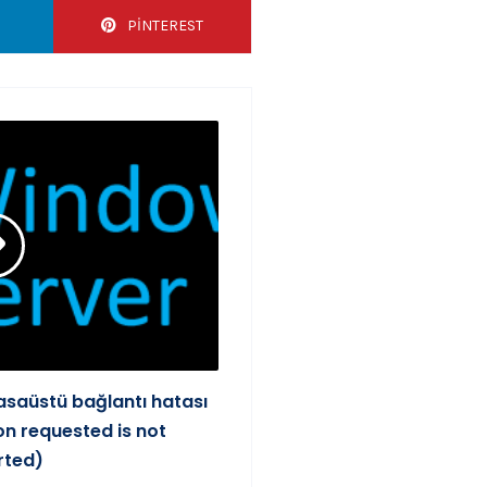
PINTEREST
saüstü bağlantı hatası
n requested is not
rted)