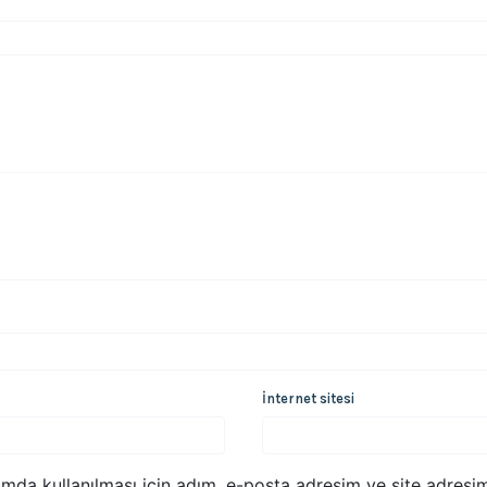
İnternet sitesi
mda kullanılması için adım, e-posta adresim ve site adresim