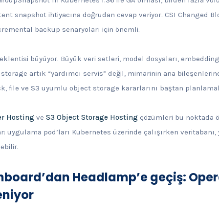
nt snapshot ihtiyacına doğrudan cevap veriyor. CSI Changed Blo
ncremental backup senaryoları için önemli.
klentisi büyüyor. Büyük veri setleri, model dosyaları, embedding 
t storage artık “yardımcı servis” değil, mimarinin ana bileşenlerin
, file ve S3 uyumlu object storage kararlarını baştan planlamak
er Hosting
ve
S3 Object Storage Hosting
çözümleri bu noktada öze
: uygulama pod’ları Kubernetes üzerinde çalışırken veritabanı
bilir.
hboard’dan Headlamp’e geçiş: Ope
eniyor