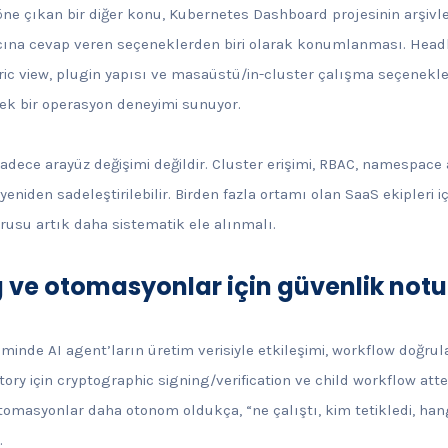
ne çıkan bir diğer konu, Kubernetes Dashboard projesinin arşiv
cına cevap veren seçeneklerden biri olarak konumlanması. Head
ric view, plugin yapısı ve masaüstü/in-cluster çalışma seçenekle
ek bir operasyon deneyimi sunuyor.
 sadece arayüz değişimi değildir. Cluster erişimi, RBAC, namespac
eniden sadeleştirilebilir. Birden fazla ortamı olan SaaS ekipleri i
sorusu artık daha sistematik ele alınmalı.
g ve otomasyonlar için güvenlik notu
inde AI agent’ların üretim verisiyle etkileşimi, workflow doğru
story için cryptographic signing/verification ve child workflow atte
tomasyonlar daha otonom oldukça, “ne çalıştı, kim tetikledi, hangi
.