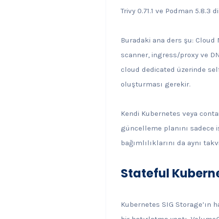
Trivy 0.71.1 ve Podman 5.8.3
Buradaki ana ders şu: Cloud N
scanner, ingress/proxy ve DN
cloud dedicated üzerinde sel
oluşturması gerekir.
Kendi Kubernetes veya contai
güncelleme planını sadece iş
bağımlılıklarını da aynı tak
Stateful Kubern
Kubernetes SIG Storage’ın haf
bir hatırlatma yaptı. Volume