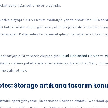
 dikkat çeken güncellemeler arasında.
ative altyapı “kur ve unut” modeliyle yönetilemez. Özellikle cont
S katmanında küçük görünen patch’ler güvenlik zincirinin tamam
f-managed Kubernetes kullanan ekiplerin haftalık patch takibi iç
ner altyapısını yöneten ekipler için
Cloud Dedicated Server
ve
V
letim sistemi paketleriyle sınırlamamak, Helm chart’ları, contai
vime dahil etmek.
etes: Storage artık ana tasarım kon
talık spotlight yazısı, Kubernetes üzerinde stateful workload çal
GroupSnapshot’ın Kubernetes 1.36 ile GA olması, birden fazla vo