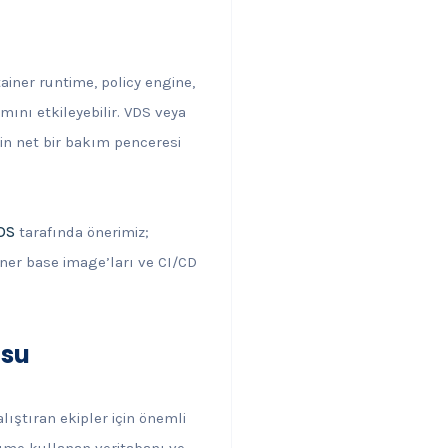
ainer runtime, policy engine,
ını etkileyebilir. VDS veya
in net bir bakım penceresi
DS
tarafında önerimiz;
ner base image’ları ve CI/CD
usu
ıştıran ekipler için önemli
lume kullanan veritabanı ve