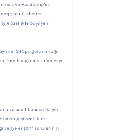
lenmesi ve Headlamp’in
lamp; multi-cluster
riyle özellikle büyüyen
e ayrımı, GitOps görünürlüğü
çin “kim hangi cluster’da neyi
lama ve audit konusu da yer
station gibi özellikler
 veriye erişti?” sorularının