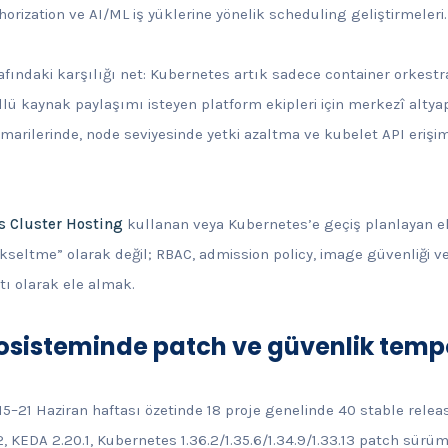
orization ve AI/ML iş yüklerine yönelik scheduling geliştirmeleri.
rafındaki karşılığı net: Kubernetes artık sadece container orkest
lü kaynak paylaşımı isteyen platform ekipleri için merkezî altyap
imarilerinde, node seviyesinde yetki azaltma ve kubelet API erişim
s Cluster Hosting
kullanan veya Kubernetes’e geçiş planlayan eki
ükseltme” olarak değil; RBAC, admission policy, image güvenliği ve
tı olarak ele almak.
osisteminde patch ve güvenlik tem
15–21 Haziran haftası özetinde 18 proje genelinde 40 stable release
, KEDA 2.20.1, Kubernetes 1.36.2/1.35.6/1.34.9/1.33.13 patch sürümler