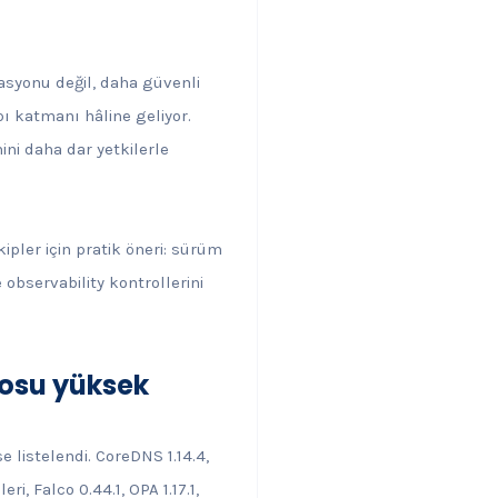
rasyonu değil, daha güvenli
ı katmanı hâline geliyor.
ini daha dar yetkilerle
pler için pratik öneri: sürüm
 observability kontrollerini
posu yüksek
 listelendi. CoreDNS 1.14.4,
i, Falco 0.44.1, OPA 1.17.1,