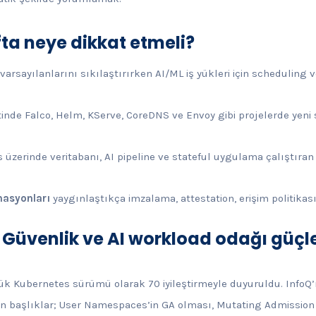
fta neye dikkat etmeli?
 varsayılanlarını sıkılaştırırken AI/ML iş yükleri için scheduling 
inde Falco, Helm, KServe, CoreDNS ve Envoy gibi projelerde yeni
 üzerinde veritabanı, AI pipeline ve stateful uygulama çalıştıran 
masyonları
yaygınlaştıkça imzalama, attestation, erişim politikası v
: Güvenlik ve AI workload odağı güçl
üyük Kubernetes sürümü olarak 70 iyileştirmeyle duyuruldu. Info
n başlıklar; User Namespaces’in GA olması, Mutating Admission 