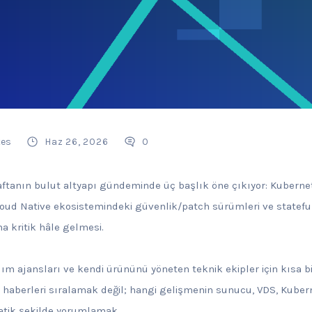
tes
Haz 26, 2026
0
haftanın bulut altyapı gündeminde üç başlık öne çıkıyor: Kubernet
 Cloud Native ekosistemindeki güvenlik/patch sürümleri ve statef
a kritik hâle gelmesi.
ılım ajansları ve kendi ürününü yöneten teknik ekipler için kısa b
 haberleri sıralamak değil; hangi gelişmenin sunucu, VDS, Kuber
atik şekilde yorumlamak.