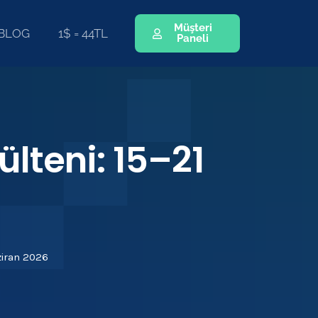
Müşteri
BLOG
1$ = 44TL
Paneli
ülteni: 15–21
ziran 2026