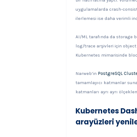
uygulamalarda crash-consiste
ilerlemesi ise daha verimli i
AI/ML tarafında da storage be
log/trace arşivleri için objec
Kubernetes mimarisinde block
Narweb’in
PostgreSQL Clust
tamamlayıcı katmanlar sunar
katmanları ayrı ayrı ölçeklene
Kubernetes Das
arayüzleri yenil