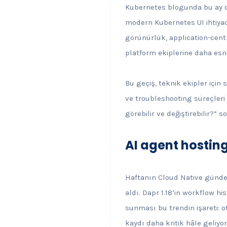
Kubernetes blogunda bu ay ö
modern Kubernetes UI ihtiya
görünürlük, application-cent
platform ekiplerine daha esn
Bu geçiş, teknik ekipler için
ve troubleshooting süreçleri y
görebilir ve değiştirebilir?” 
AI agent hostin
Haftanın Cloud Native gündem
aldı. Dapr 1.18’in workflow hi
sunması bu trendin işareti: o
kaydı daha kritik hâle geliyor