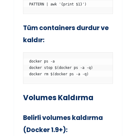
PATTERN | awk '{print $1}')
Tüm containers durdur ve
kaldır:
docker ps -a

docker stop $(docker ps -a -q)

docker rm $(docker ps -a -q)
Volumes Kaldırma
Belirli volumes kaldırma
(Docker 1.9+):