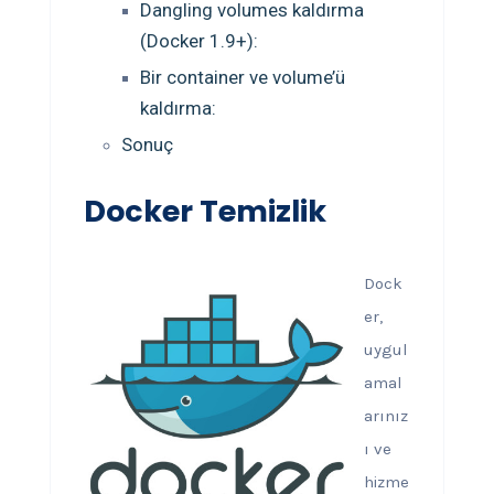
Dangling volumes kaldırma
(Docker 1.9+):
Bir container ve volume’ü
kaldırma:
Sonuç
Docker Temizlik
Dock
er,
uygul
amal
arınız
ı ve
hizme