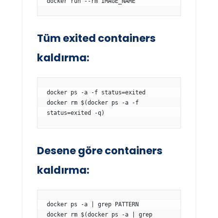
docker run --rm IMAGE_NAME
Tüm exited containers
kaldırma:
docker ps -a -f status=exited

docker rm $(docker ps -a -f 
status=exited -q)
Desene göre containers
kaldırma:
docker ps -a | grep PATTERN

docker rm $(docker ps -a | grep 