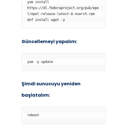
yum install 
https://dl.fedoraproject.org/pub/epe
l/epel-release-latest-8.noarch.rpm

dnf install wget -y
Güncellemeyi yapalım:
yum -y update
Şimdi sunucuyu yeniden
başlatalım:
reboot