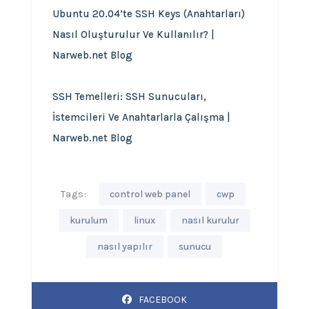
Ubuntu 20.04’te SSH Keys (Anahtarları)
Nasıl Oluşturulur Ve Kullanılır? |
Narweb.net Blog
SSH Temelleri: SSH Sunucuları,
İstemcileri Ve Anahtarlarla Çalışma |
Narweb.net Blog
Tags:
control web panel
cwp
kurulum
linux
nasıl kurulur
nasıl yapılır
sunucu
FACEBOOK