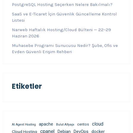
PostgreSQL Hosting Seçerken Nelere Bakılmalı?
SaaS ve E-Ticaret İçin Güvenlik Güncelleme Kontrol
Listesi
Narweb Haftalık Hosting/Cloud Bülteni — 22–29
Haziran 2026
Muhasebe Programı Sunucusu Nedir? Şube, Ofis ve
Evden Güvenli Erişim Rehberi
Etiketler
cloud
apache
centos
AI Agent Hosting
Bulut Altyapı
cpanel
Debian
DevOps
docker
Cloud Hosting