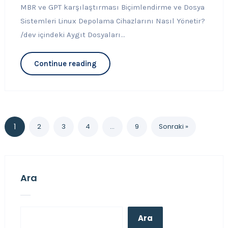
MBR ve GPT karşılaştırması Biçimlendirme ve Dosya
Sistemleri Linux Depolama Cihazlarını Nasıl Yönetir?
/dev içindeki Aygıt Dosyaları...
Continue reading
1
2
3
4
…
9
Sonraki »
Ara
Ara