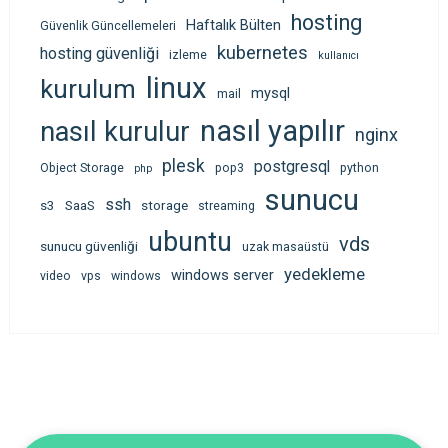
hosting
Haftalık Bülten
Güvenlik Güncellemeleri
kubernetes
hosting güvenliği
izleme
kullanıcı
linux
kurulum
mysql
mail
nasıl yapılır
nasıl kurulur
nginx
plesk
postgresql
Object Storage
pop3
python
php
sunucu
ssh
s3
SaaS
storage
streaming
ubuntu
vds
sunucu güvenliği
uzak masaüstü
yedekleme
windows server
video
vps
windows