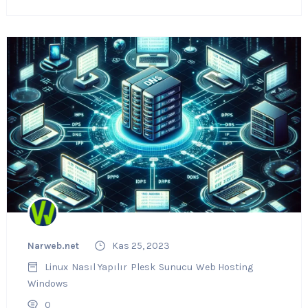
Narweb.net
Kas 25, 2023
Linux
Nasıl Yapılır
Plesk
Sunucu
Web Hosting
Windows
0