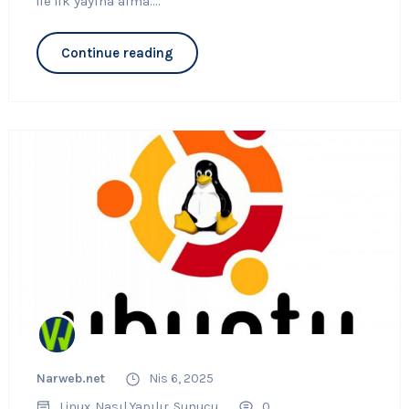
ile ilk yayına alma....
Continue reading
Narweb.net
Nis 6, 2025
Linux
Nasıl Yapılır
Sunucu
0