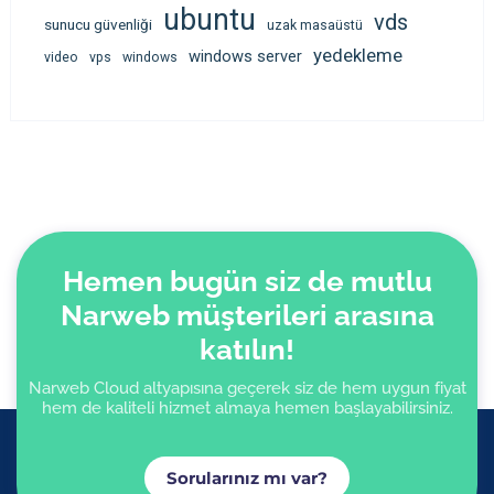
ubuntu
vds
sunucu güvenliği
uzak masaüstü
yedekleme
windows server
video
vps
windows
Hemen bugün siz de mutlu
Narweb müşterileri arasına
katılın!
Narweb Cloud altyapısına geçerek siz de hem uygun fiyat
hem de kaliteli hizmet almaya hemen başlayabilirsiniz.
Sorularınız mı var?