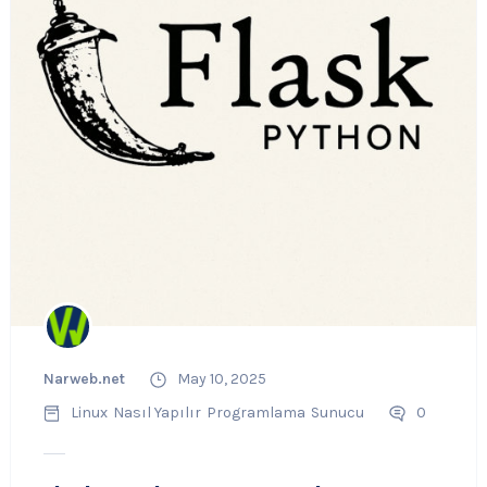
Narweb.net
May 10, 2025
Linux
Nasıl Yapılır
Programlama
Sunucu
0