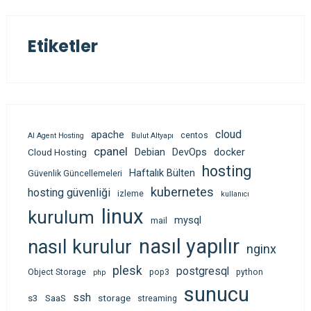
Etiketler
cloud
apache
centos
AI Agent Hosting
Bulut Altyapı
cpanel
Debian
DevOps
docker
Cloud Hosting
hosting
Haftalık Bülten
Güvenlik Güncellemeleri
kubernetes
hosting güvenliği
izleme
kullanıcı
linux
kurulum
mysql
mail
nasıl yapılır
nasıl kurulur
nginx
plesk
postgresql
Object Storage
pop3
python
php
sunucu
ssh
s3
SaaS
storage
streaming