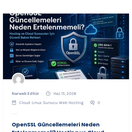
Narweb Editör
Haz 15, 2026
Cloud
Linux
Sunucu
Web Hosting
0
OpenSSL Güncellemeleri Neden