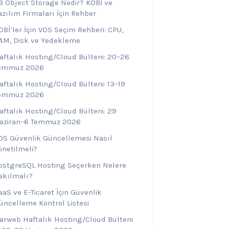
3 Object Storage Nedir? KOBİ ve
azılım Firmaları İçin Rehber
OBİ’ler İçin VDS Seçim Rehberi: CPU,
AM, Disk ve Yedekleme
aftalık Hosting/Cloud Bülteni: 20–26
emmuz 2026
aftalık Hosting/Cloud Bülteni: 13–19
emmuz 2026
aftalık Hosting/Cloud Bülteni: 29
aziran–6 Temmuz 2026
DS Güvenlik Güncellemesi Nasıl
önetilmeli?
ostgreSQL Hosting Seçerken Nelere
akılmalı?
aaS ve E-Ticaret İçin Güvenlik
üncelleme Kontrol Listesi
arweb Haftalık Hosting/Cloud Bülteni