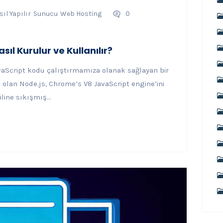
ıl Yapılır
Sunucu
Web Hosting
0
ıl Kurulur ve Kullanılır?
avaScript kodu çalıştırmamıza olanak sağlayan bir
 olan Node.js, Chrome’s V8 JavaScript engine’ini
line sıkışmış...