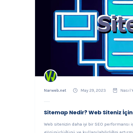
Narweb.net
May 29, 2023
Nasıl 
Sitemap Nedir? Web Siteniz İçi
Web sitenizin daha iyi bir SEO performansı i
görünürlüğünü ve kullanılabilirliğini artırm