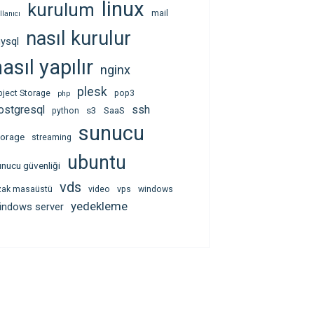
linux
kurulum
mail
llanıcı
nasıl kurulur
ysql
asıl yapılır
nginx
plesk
bject Storage
pop3
php
ssh
ostgresql
s3
SaaS
python
sunucu
torage
streaming
ubuntu
unucu güvenliği
vds
zak masaüstü
video
vps
windows
yedekleme
indows server