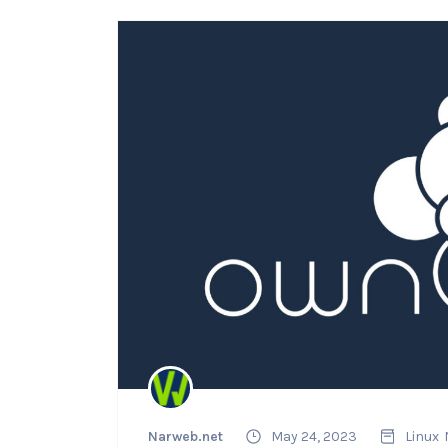
Narweb.net
May 24, 2023
Linux