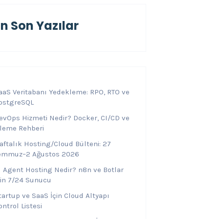
En Son Yazılar
aaS Veritabanı Yedekleme: RPO, RTO ve
ostgreSQL
evOps Hizmeti Nedir? Docker, CI/CD ve
zleme Rehberi
aftalık Hosting/Cloud Bülteni: 27
emmuz–2 Ağustos 2026
I Agent Hosting Nedir? n8n ve Botlar
çin 7/24 Sunucu
tartup ve SaaS İçin Cloud Altyapı
ontrol Listesi