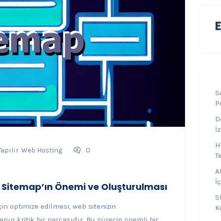
S
P
D
İ
H
Yapılır
Web Hosting
0
T
A
İ
n Sitemap’ın Önemi ve Oluşturulması
S
çin optimize edilmesi, web sitenizin
K
anın kritik bir parçasıdır. Bu sürecin önemli bir