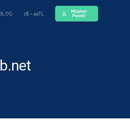
Müşteri
BLOG
1$ = 44TL
Paneli
b.net