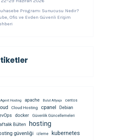
 22–29 Haziran 2026
uhasebe Programı Sunucusu Nedir?
ube, Ofis ve Evden Güvenli Erişim
ehberi
tiketler
apache
centos
 Agent Hosting
Bulut Altyapı
cpanel
loud
Debian
Cloud Hosting
evOps
docker
Güvenlik Güncellemeleri
hosting
aftalık Bülten
kubernetes
osting güvenliği
izleme