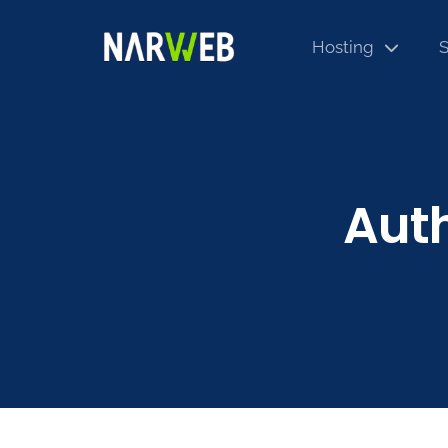
Hosting
S
Auth