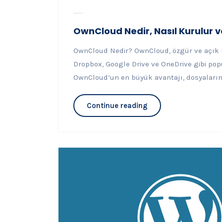
OwnCloud Nedir, Nasıl Kurulur ve
OwnCloud Nedir? OwnCloud, özgür ve açık 
Dropbox, Google Drive ve OneDrive gibi popü
OwnCloud’un en büyük avantajı, dosyalarını
Continue reading