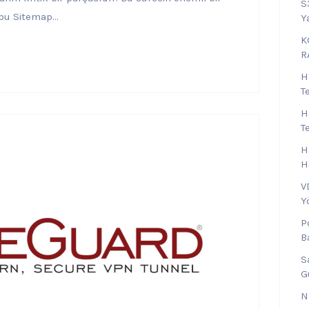
S
bu Sitemap...
Y
K
R
H
T
H
T
H
H
V
Y
P
B
S
G
N