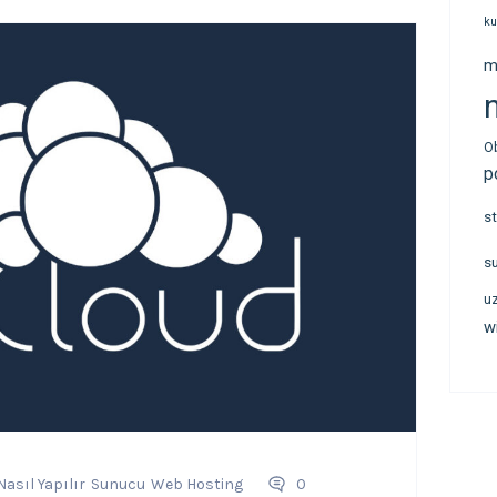
ku
m
n
O
p
s
s
u
w
Nasıl Yapılır
Sunucu
Web Hosting
0