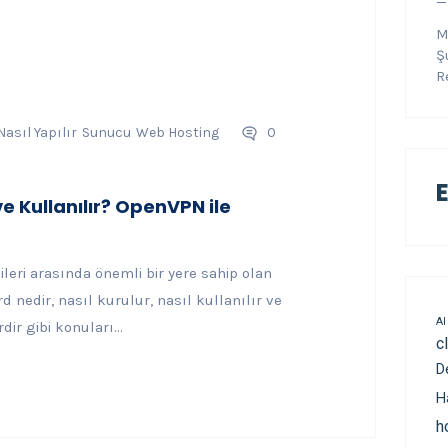
—
M
Ş
R
Nasıl Yapılır
Sunucu
Web Hosting
0
E
e Kullanılır? OpenVPN ile
eri arasında önemli bir yere sahip olan
nedir, nasıl kurulur, nasıl kullanılır ve
AI
ir gibi konuları...
c
D
H
h